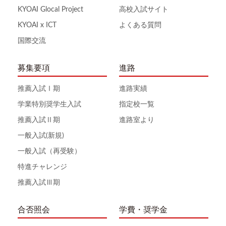
KYOAI Glocal Project
高校入試サイト
KYOAI x ICT
よくある質問
国際交流
募集要項
進路
推薦入試Ⅰ期
進路実績
学業特別奨学生入試
指定校一覧
推薦入試Ⅱ期
進路室より
一般入試(新規)
一般入試（再受験）
特進チャレンジ
推薦入試Ⅲ期
合否照会
学費・奨学金