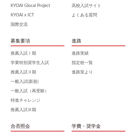
KYOAI Glocal Project
高校入試サイト
KYOAI x ICT
よくある質問
国際交流
募集要項
進路
推薦入試Ⅰ期
進路実績
学業特別奨学生入試
指定校一覧
推薦入試Ⅱ期
進路室より
一般入試(新規)
一般入試（再受験）
特進チャレンジ
推薦入試Ⅲ期
合否照会
学費・奨学金