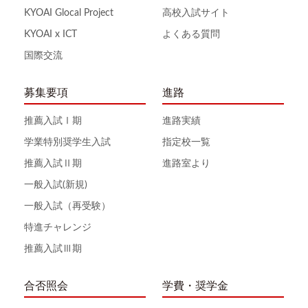
KYOAI Glocal Project
高校入試サイト
KYOAI x ICT
よくある質問
国際交流
募集要項
進路
推薦入試Ⅰ期
進路実績
学業特別奨学生入試
指定校一覧
推薦入試Ⅱ期
進路室より
一般入試(新規)
一般入試（再受験）
特進チャレンジ
推薦入試Ⅲ期
合否照会
学費・奨学金