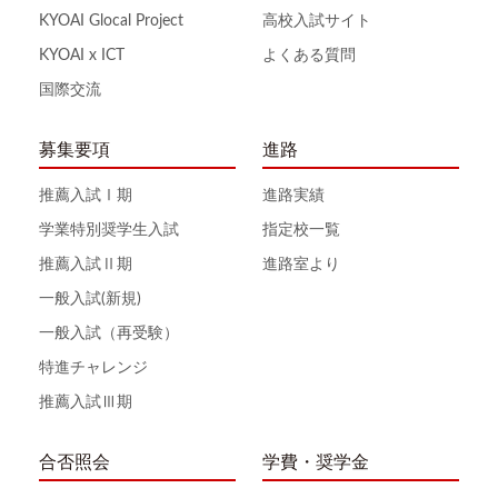
KYOAI Glocal Project
高校入試サイト
KYOAI x ICT
よくある質問
国際交流
募集要項
進路
推薦入試Ⅰ期
進路実績
学業特別奨学生入試
指定校一覧
推薦入試Ⅱ期
進路室より
一般入試(新規)
一般入試（再受験）
特進チャレンジ
推薦入試Ⅲ期
合否照会
学費・奨学金