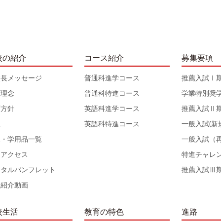
校の紹介
コース紹介
募集要項
校長メッセージ
普通科進学コース
推薦入試Ⅰ
育理念
普通科特進コース
学業特別奨
育方針
英語科進学コース
推薦入試Ⅱ
服
英語科特進コース
一般入試(新
服・学用品一覧
一般入試（
通アクセス
特進チャレ
ジタルパンフレット
推薦入試Ⅲ
校紹介動画
校生活
教育の特色
進路