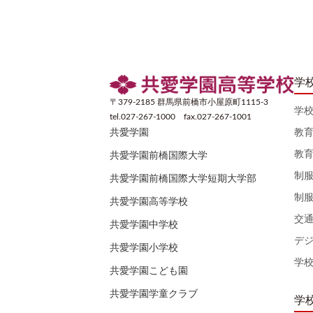
学
〒379-2185 群馬県前橋市小屋原町1115-3
学
tel.027-267-1000 fax.027-267-1001
教
共愛学園
教
共愛学園前橋国際大学
制
共愛学園前橋国際大学短期大学部
制
共愛学園高等学校
交
共愛学園中学校
デ
共愛学園小学校
学
共愛学園こども園
共愛学園学童クラブ
学