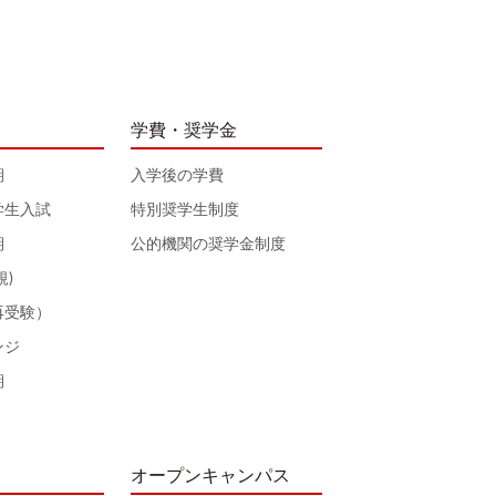
学費・奨学金
期
入学後の学費
学生入試
特別奨学生制度
期
公的機関の奨学金制度
規)
再受験）
ンジ
期
オープンキャンパス