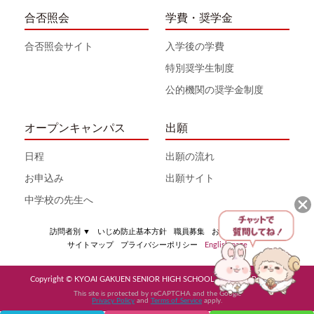
合否照会
学費・奨学金
合否照会サイト
入学後の学費
特別奨学生制度
公的機関の奨学金制度
オープンキャンパス
出願
日程
出願の流れ
お申込み
出願サイト
中学校の先生へ
訪問者別
▼
いじめ防止基本方針
職員募集
お問い合わせ
サイトマップ
プライバシーポリシー
English page
Copyright © KYOAI GAKUEN SENIOR HIGH SCHOOL All Rights Reserved
This site is protected by reCAPTCHA and the Google
Privacy Policy
and
Terms of Service
apply.