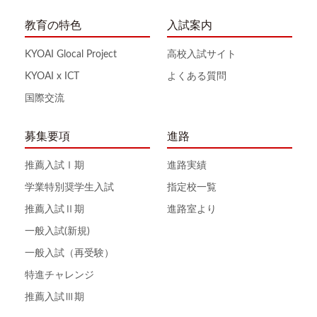
教育の特色
入試案内
KYOAI Glocal Project
高校入試サイト
KYOAI x ICT
よくある質問
国際交流
募集要項
進路
推薦入試Ⅰ期
進路実績
学業特別奨学生入試
指定校一覧
推薦入試Ⅱ期
進路室より
一般入試(新規)
一般入試（再受験）
特進チャレンジ
推薦入試Ⅲ期