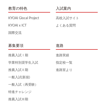
教育の特色
入試案内
KYOAI Glocal Project
高校入試サイト
KYOAI x ICT
よくある質問
国際交流
募集要項
進路
推薦入試Ⅰ期
進路実績
学業特別奨学生入試
指定校一覧
推薦入試Ⅱ期
進路室より
一般入試(新規)
一般入試（再受験）
特進チャレンジ
推薦入試Ⅲ期