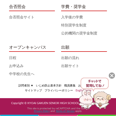
合否照会
学費・奨学金
合否照会サイト
入学後の学費
特別奨学生制度
公的機関の奨学金制度
オープンキャンパス
出願
日程
出願の流れ
お申込み
出願サイト
中学校の先生へ
訪問者別
▼
いじめ防止基本方針
職員募集
お問い合わせ
サイトマップ
プライバシーポリシー
English page
Copyright © KYOAI GAKUEN SENIOR HIGH SCHOOL All Rights Reserved
This site is protected by reCAPTCHA and the Google
Privacy Policy
and
Terms of Service
apply.