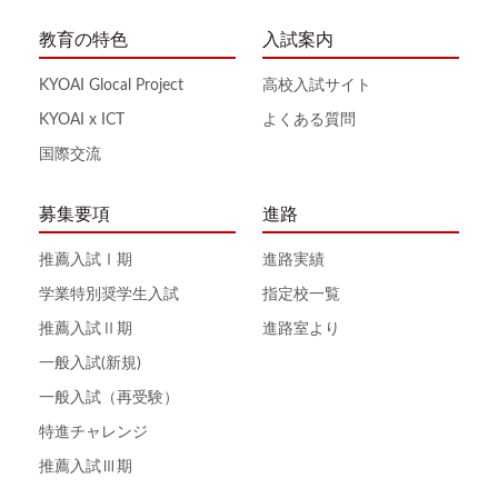
教育の特色
入試案内
KYOAI Glocal Project
高校入試サイト
KYOAI x ICT
よくある質問
国際交流
募集要項
進路
推薦入試Ⅰ期
進路実績
学業特別奨学生入試
指定校一覧
推薦入試Ⅱ期
進路室より
一般入試(新規)
一般入試（再受験）
特進チャレンジ
推薦入試Ⅲ期