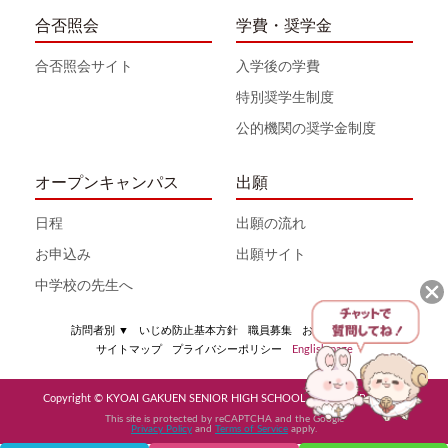
合否照会
学費・奨学金
合否照会サイト
入学後の学費
特別奨学生制度
公的機関の奨学金制度
オープンキャンパス
出願
日程
出願の流れ
お申込み
出願サイト
中学校の先生へ
訪問者別
▼
いじめ防止基本方針
職員募集
お問い合わせ
サイトマップ
プライバシーポリシー
English page
Copyright © KYOAI GAKUEN SENIOR HIGH SCHOOL All Rights Reserved
This site is protected by reCAPTCHA and the Google
Privacy Policy
and
Terms of Service
apply.