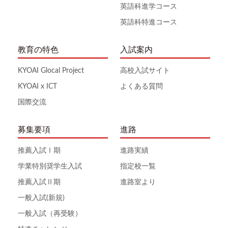
英語科進学コース
英語科特進コース
教育の特色
入試案内
KYOAI Glocal Project
高校入試サイト
KYOAI x ICT
よくある質問
国際交流
募集要項
進路
推薦入試Ⅰ期
進路実績
学業特別奨学生入試
指定校一覧
推薦入試Ⅱ期
進路室より
一般入試(新規)
一般入試（再受験）